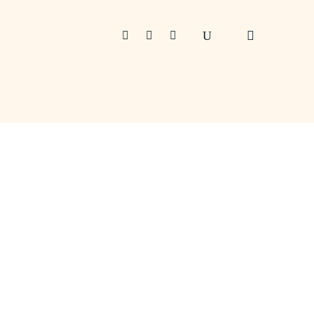


