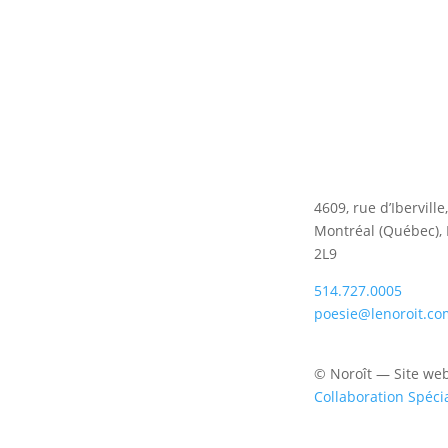
4609, rue d’Iberville
Montréal (Québec),
2L9
514.727.0005
poesie@lenoroit.co
© Noroît — Site we
Collaboration Spéci