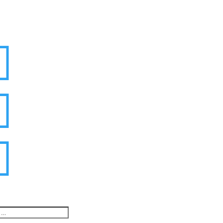


