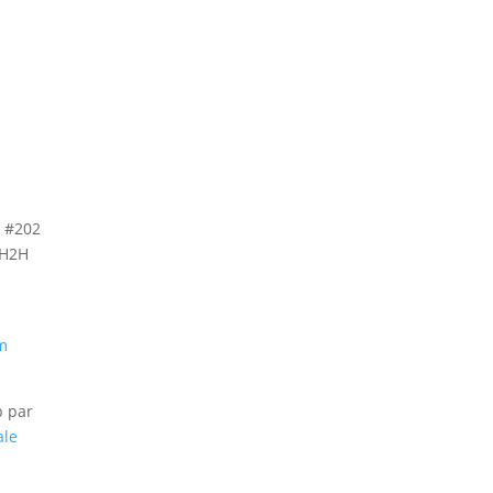
, #202
 H2H
m
b par
ale