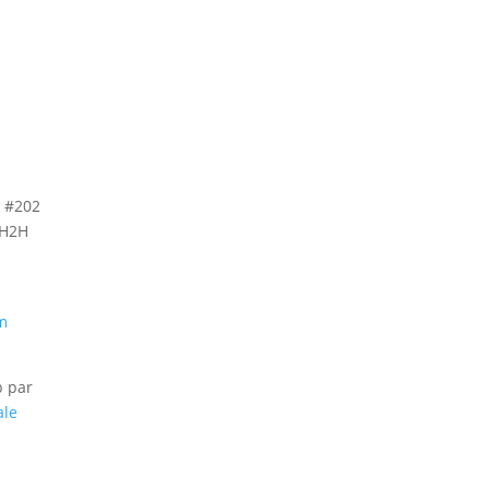
, #202
 H2H
m
b par
ale