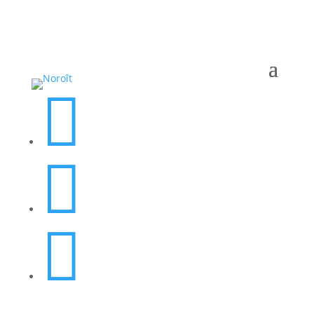


