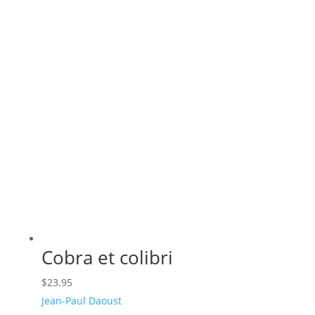
récent
au
plus
ancien
Cobra et colibri
$
23.95
Jean-Paul Daoust