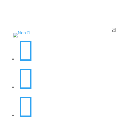


