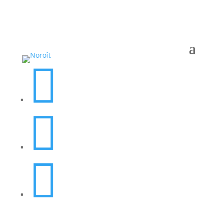


