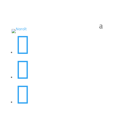


