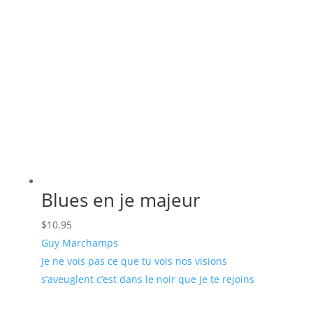
récent
au
plus
ancien
Blues en je majeur
$
10.95
Guy Marchamps
Je ne vois pas ce que tu vois nos visions
s’aveuglent c’est dans le noir que je te rejoins