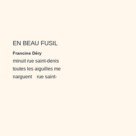
EN BEAU FUSIL
Francine Déry
minuit rue saint-denis
toutes les aiguilles me
narguent rue saint-
denis le sarcophage
j’entre dans ton mal
j’aspire ton essence
québécois mon amour
...