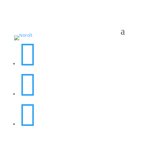


