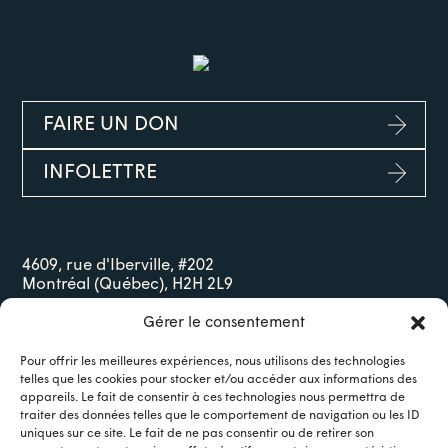
FAIRE UN DON
INFOLETTRE
4609, rue d'Iberville, #202
Montréal (Québec), H2H 2L9
514-727-0005
Gérer le consentement
poesie@lenoroit.com
Pour offrir les meilleures expériences, nous utilisons des technologies
© Noroît — Site web par
Collaboration Spéciale
telles que les cookies pour stocker et/ou accéder aux informations des
appareils. Le fait de consentir à ces technologies nous permettra de
traiter des données telles que le comportement de navigation ou les ID
uniques sur ce site. Le fait de ne pas consentir ou de retirer son