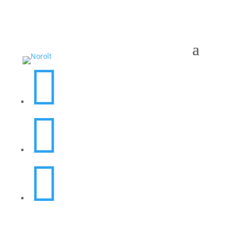


