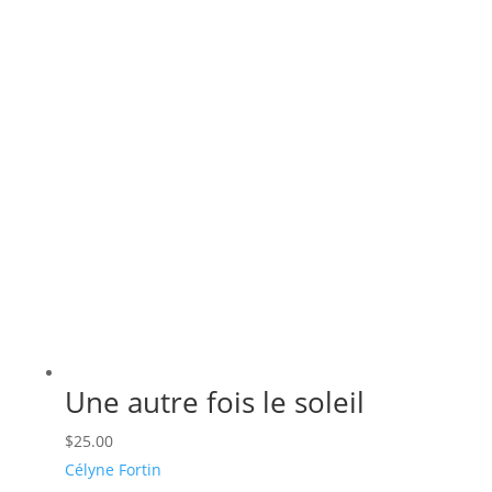
récent
au
plus
ancien
Une autre fois le soleil
$
25.00
Célyne Fortin