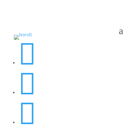


