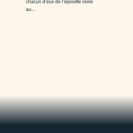
chacun d’eux de l’épinette noire
au...