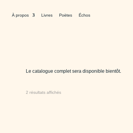
À propos
Livres
Poètes
Échos
Le catalogue complet sera disponible bientôt.
Trié
2 résultats affichés
du
plus
récent
au
plus
ancien