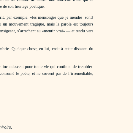
te de son héritage poétique.
crit, par exemple: «les mensonges que je mendie [sont]
ar un mouvement tragique, mais la parole est toujours
nsigeant, s’arrachant au «mentir vrai» — et tendu vers
brie. Quelque chose, en lui, croit à cette distance du
 incandescent pour toute vie qui continue de trembler.
consumé le poète, et ne sauvent pas de l’irrémédiable,
iroirs,