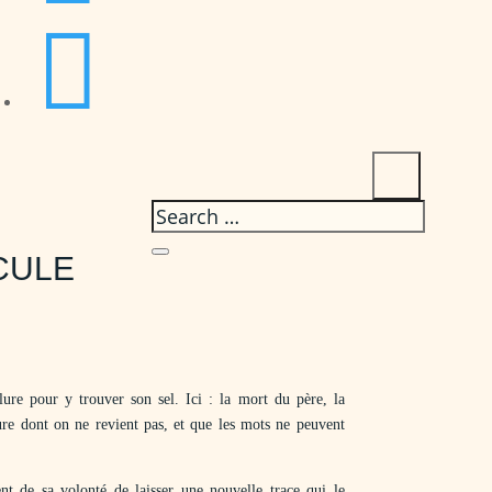

CULE
lure pour y trouver son sel. Ici : la mort du père, la
heure dont on ne revient pas, et que les mots ne peuvent
nt de sa volonté de laisser une nouvelle trace qui le