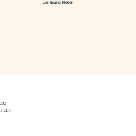
Les heures bleues
#202
2H 2L9