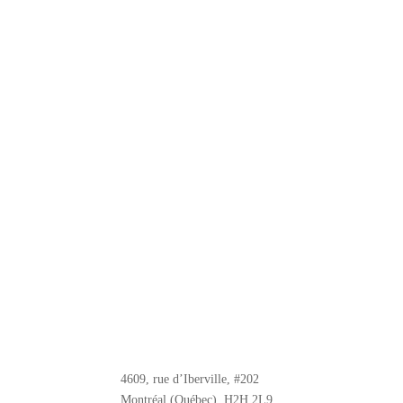
4609, rue d’Iberville, #202
Montréal (Québec), H2H 2L9