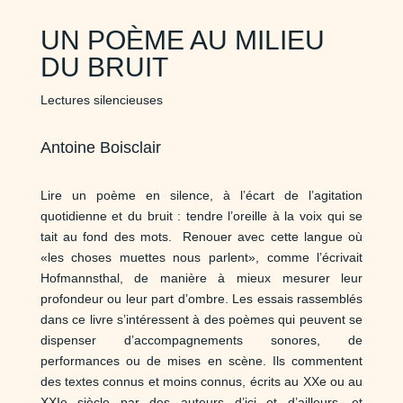
UN POÈME AU MILIEU
DU BRUIT
Lectures silencieuses
Antoine Boisclair
Lire un poème en silence, à l
’
écart de l’agitation
quotidienne et du bruit : tendre l
’
oreille à la voix qui se
tait au fond des mots.
Renouer avec cette langue où
«les choses muettes nous parlent», comme l
’
écrivait
Hofmannsthal, de manière à mieux mesurer leur
profondeur ou leur part d
’
ombre. Les essais rassemblés
dans ce livre s’intéressent à des poèmes qui peuvent se
dispenser d’accompagnements sonores, de
performances ou de mises en scène. Ils commentent
des textes connus et moins connus,
écrits au
XX
e
ou au
XXI
e
siècle par des auteurs d’ici
et d’ailleurs,
et