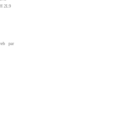
2H 2L9
eb par