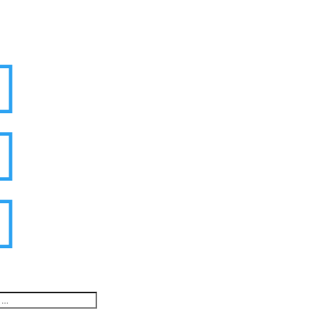


