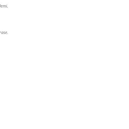
demi,
rase.