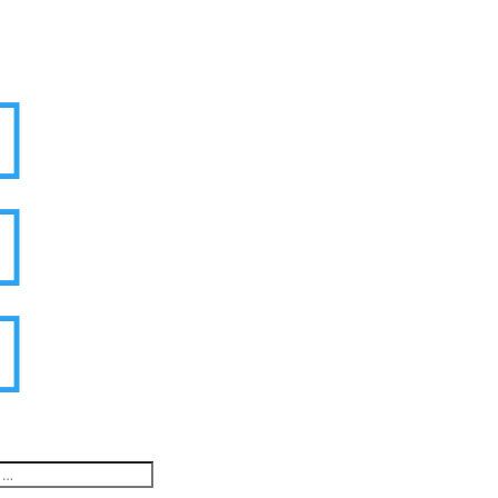


