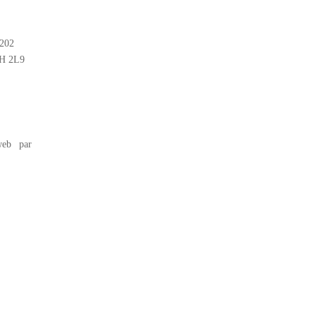
#202
2H 2L9
eb par