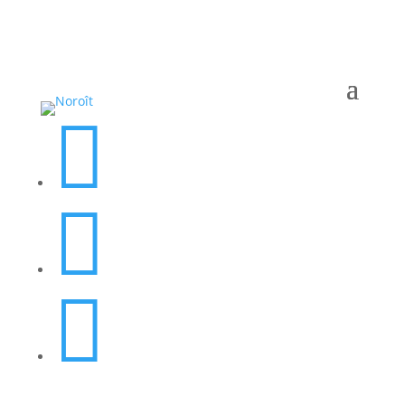


