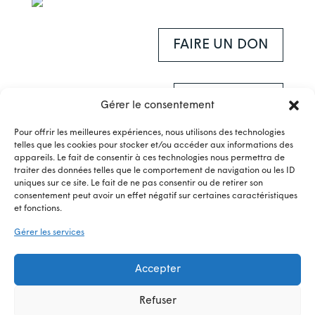
FAIRE UN DON
INFOLETTRE
Gérer le consentement
Pour offrir les meilleures expériences, nous utilisons des technologies
4609, rue d'Iberville, #202
telles que les cookies pour stocker et/ou accéder aux informations des
Montréal (Québec), H2H 2L9
appareils. Le fait de consentir à ces technologies nous permettra de
traiter des données telles que le comportement de navigation ou les ID
514-727-0005
uniques sur ce site. Le fait de ne pas consentir ou de retirer son
poesie@lenoroit.com
consentement peut avoir un effet négatif sur certaines caractéristiques
et fonctions.
© Noroît — Site web par
Collaboration Spéciale
Gérer les services
Accepter
Refuser