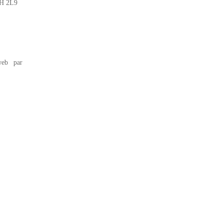
2H 2L9
eb par