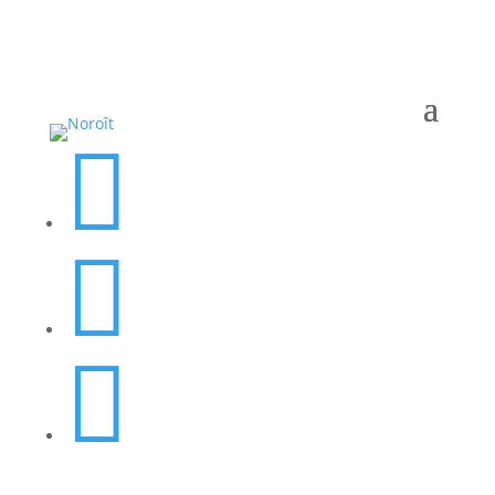


