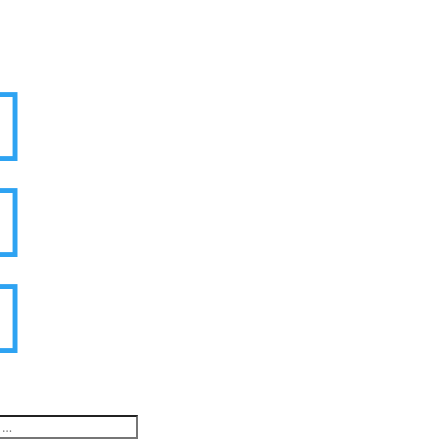


