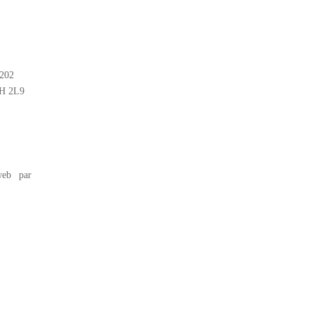
#202
2H 2L9
eb par