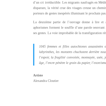
d’un cri irréductible. Les migrants naufragés en Médit
disparues; la vérité crue des visages creuse un chemi
porteurs de gestes inespérés illuminant le prochain pas
La deuxième partie de l’ouvrage donne à lire et à
aphorismes forment le souffle d’une parole oeuvrant a
ses gestes. La voie improbable de la transfiguration rés
1045 femmes et filles autochtones assassinées o
labyrinthes, les monstres chuchotent derrière no
l’espoir, la fragilité convoitée, monnayée, usée, 
âge, l’encre pénètre le grain du papier, l’exorcism
Artiste
Alexandra Cloutier