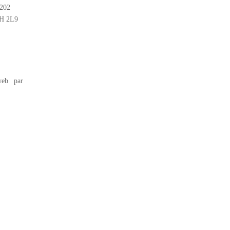
#202
2H 2L9
eb par