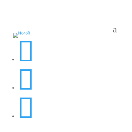


