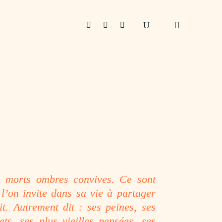



s morts ombres convives. Ce sont
’on invite dans sa vie à partager
it. Autrement dit : ses peines, ses
ets, ses plus vieilles pensées, ses