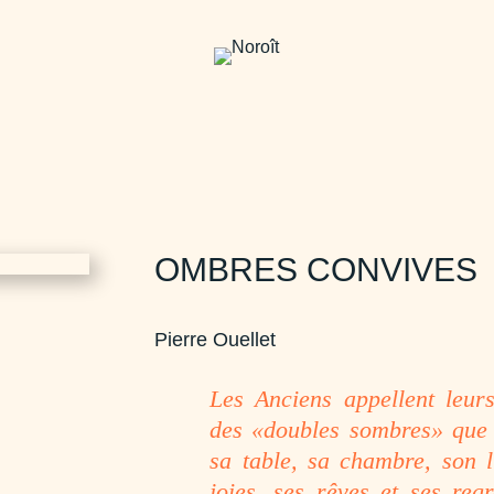
OMBRES CONVIVES
Pierre Ouellet
Les Anciens appellent leur
des «doubles sombres» que l
sa table, sa chambre, son l
joies, ses rêves et ses regr