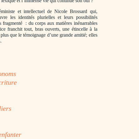
 lexique et l’immense vie qui continue son oui ?
ministe et intellectuel de Nicole Brossard qui,
re les identités plurielles et leurs possibilités
mps fragmenté : du corps aux matières inénarrables
ce franchit tout, bras ouverts, une étincelle à la
plus que le témoignage d’une grande amitié; elles
.
ronoms
criture
liers
enfanter