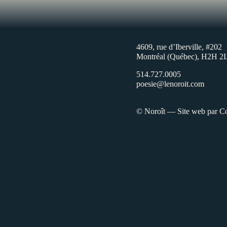
4609, rue d’Iberville, #202
Montréal (Québec), H2H 2
514.727.0005
poesie@lenoroit.com
© Noroît — Site web par
Co