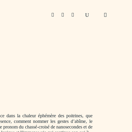



ance dans la chaleur éphémère des poitrines, que
résence, comment nommer les gestes d’abîme, le
re pronom du chassé-croisé de nanosecondes et de