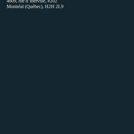
4609, rue d’Iberville, #202
Montréal (Québec), H2H 2L9