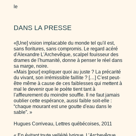
le
DANS LA PRESSE
«[Une] vision implacable du monde tel qu'il est,
sans fioritures, sans compromis. Le regard acéré
d'Alexandre L'Archevêque, scalpel fouisseur des
drames de l'humanité, donne à penser le réel dans
sa marge, noire.
«Mais [pour] expliquer quoi au juste ? La précarité
du vivant, son irrémissible faillite ? […] C'est peut-
être même à cause de ces faiblesses qui mettent à
mal le devenir que le poète tient tant à
l'affleurement du moindre souffle. Il ne faut jamais
oublier cette espérance, aussi faible soit-elle :
“chaque mourant est une goutte d'eau dans le
sable”. »
Hugues Corriveau, Lettres québécoises, 2011
« En évitant toute velléité lyrique, L’Archevêque