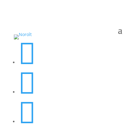


