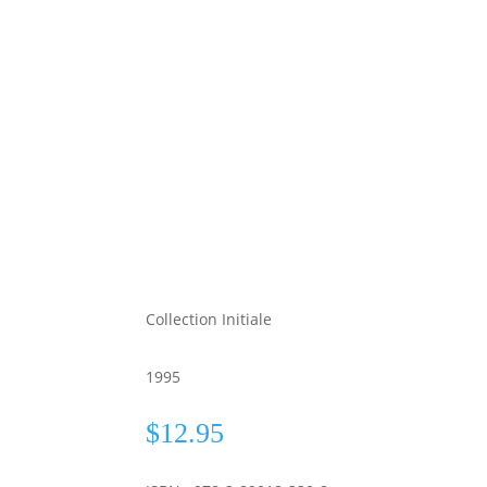
Collection Initiale
1995
$
12.95