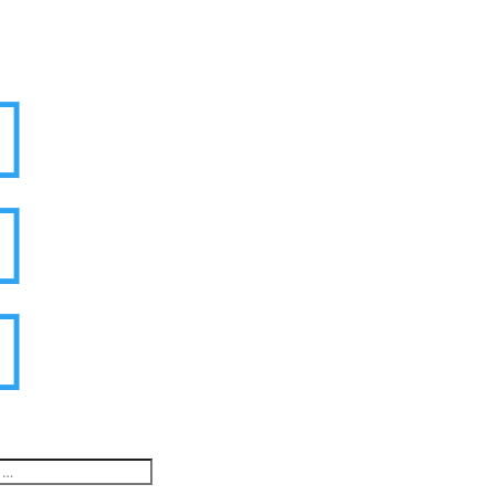


