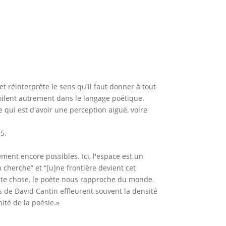
et réinterprète le sens qu'il faut donner à tout
voilent autrement dans le langage poétique.
e qui est d'avoir une perception aiguë, voire
5.
ent encore possibles. Ici, l'espace est un
n cherche” et “[u]ne frontière devient cet
ute chose, le poète nous rapproche du monde.
s de David Cantin effleurent souvent la densité
nité de la poésie.»