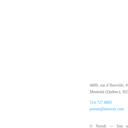
4609, rue d’Iberville, 
Montréal (Québec), H
514.727.0005
poesie@lenoroit.com
© Noroît — Site w