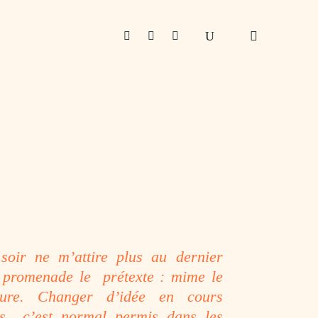



 soir ne m’attire plus au
dernier
a promenade le prétexte : mime le
lture. Changer d’idée en cours
as c’est normal permis dans les