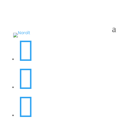


