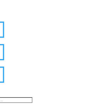


