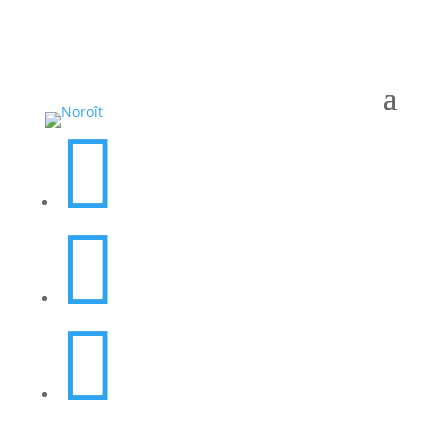


