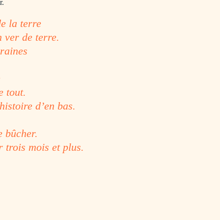
r.
e la terre
 ver de terre.
rraines
e
 tout.
istoire d’en bas.
e bûcher.
 trois mois et plus.