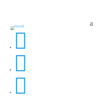


