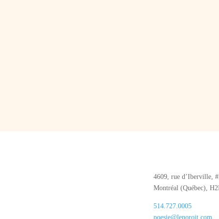
4609, rue d’Iberville, 
Montréal (Québec), H
514.727.0005
poesie@lenoroit.com