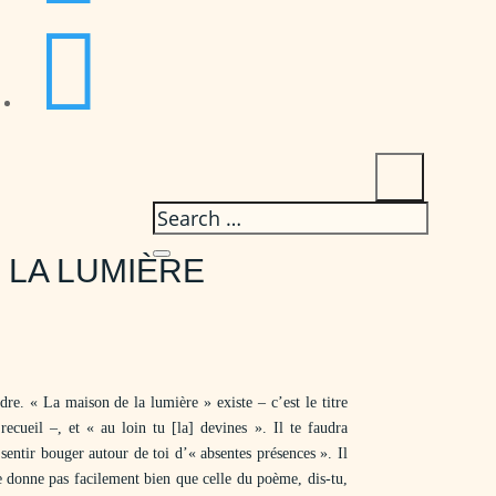

 LA LUMIÈRE
re. « La maison de la lumière » existe – c’est le titre
cueil –, et « au loin tu [la] devines ». Il te faudra
t sentir bouger autour de toi d’« absentes présences ». Il
se donne pas facilement bien que celle du poème, dis-tu,