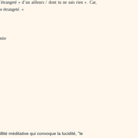
’étrangeté « d’un ailleurs / dont tu ne sais rien ». Car,
te étrangeté. »
mite
té méditative qui convoque la lucidité, “le