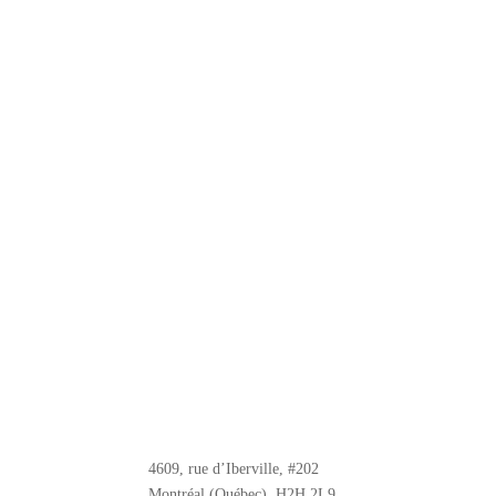
4609, rue d’Iberville, #202
Montréal (Québec), H2H 2L9