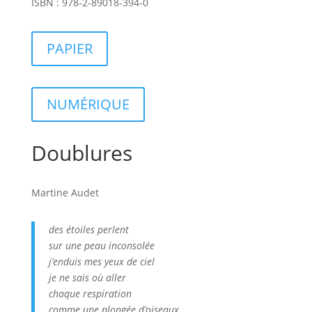
ISBN : 978-2-89018-394-0
PAPIER
NUMÉRIQUE
Doublures
Martine Audet
des étoiles perlent
sur une peau inconsolée
j’enduis mes yeux de ciel
je ne sais où aller
chaque respiration
comme une plongée d’oiseaux