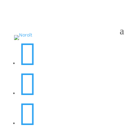


