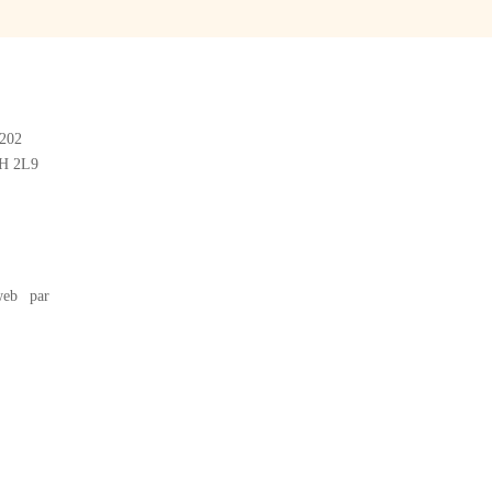
#202
2H 2L9
eb par