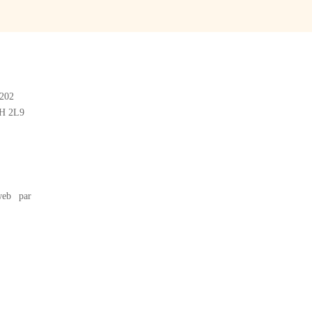
#202
2H 2L9
eb par