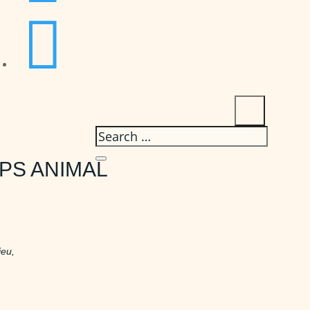

PS ANIMAL
ieu,