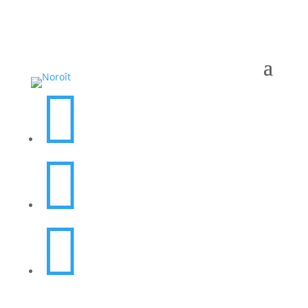


