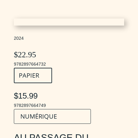
2024
$
22.95
9782897664732
PAPIER
$15.99
9782897664749
NUMÉRIQUE
AU PASSAGE DU