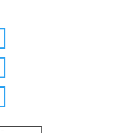


