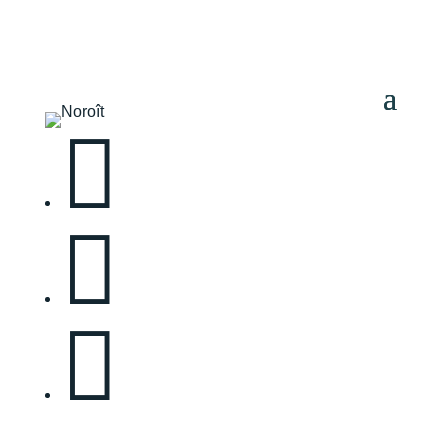


