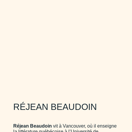
RÉJEAN BEAUDOIN
Réjean Beaudoin
vit à Vancouver, où il enseigne
la littérature québécoise à l’Université de