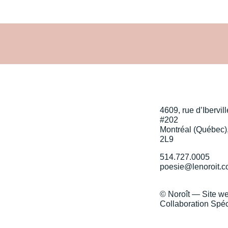
4609, rue d’Ibervill
#202
Montréal (Québec)
2L9
514.727.0005
poesie@lenoroit.
© Noroît — Site w
Collaboration Spéc