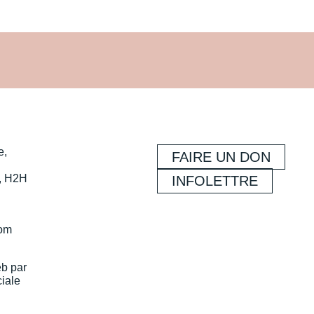
e,
FAIRE UN DON
, H2H
INFOLETTRE
com
eb par
iale