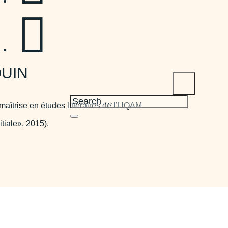

OUIN
maîtrise en études littéraires de l’UQAM.
itiale», 2015).