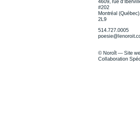
4609, rue d’Ibervill
#202
Montréal (Québec)
2L9
514.727.0005
poesie@lenoroit.
© Noroît — Site w
Collaboration Spéc