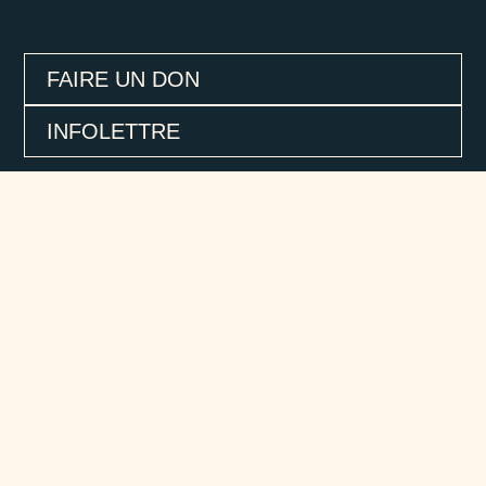
FAIRE UN DON
INFOLETTRE
4609, rue d'Iberville, #202
Montréal (Québec), H2H 2L9
514-727-0005
poesie@lenoroit.com
© Noroît — Site web par
Collaboration Spéciale